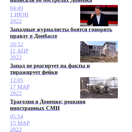
04:49
1 ИЮН
2022
Западные журналисты боятся говорить
правду о Донбассе
20:52
11 АПР
2022
Запад не реагирует на факты и
тиражирует фейки
12:05
17 МАР
2022
Трагедия в Донецке: реакция
иностранных СМИ
05:54
15 МАР
2022