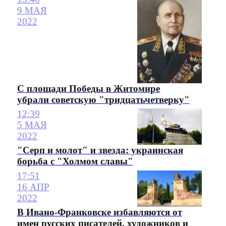
9 МАЯ
2022
С площади Победы в Житомире
убрали советскую "тридцатьчетверку"
12:39
5 МАЯ
2022
"Серп и молот" и звезда: украинская
борьба с "Холмом славы"
17:51
16 АПР
2022
В Ивано-Франковске избавляются от
имен русских писателей, художников и