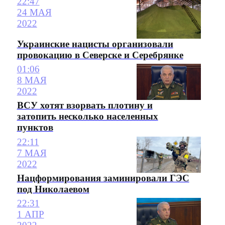
22:47
24 МАЯ
2022
Украинские нацисты организовали
провокацию в Северске и Серебрянке
01:06
8 МАЯ
2022
ВСУ хотят взорвать плотину и
затопить несколько населенных
пунктов
22:11
7 МАЯ
2022
Нацформирования заминировали ГЭС
под Николаевом
22:31
1 АПР