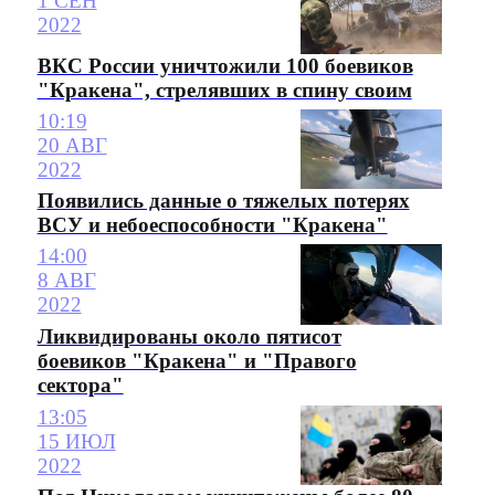
1 СЕН
2022
ВКС России уничтожили 100 боевиков
"Кракена", стрелявших в спину своим
10:19
20 АВГ
2022
Появились данные о тяжелых потерях
ВСУ и небоеспособности "Кракена"
14:00
8 АВГ
2022
Ликвидированы около пятисот
боевиков "Кракена" и "Правого
сектора"
13:05
15 ИЮЛ
2022