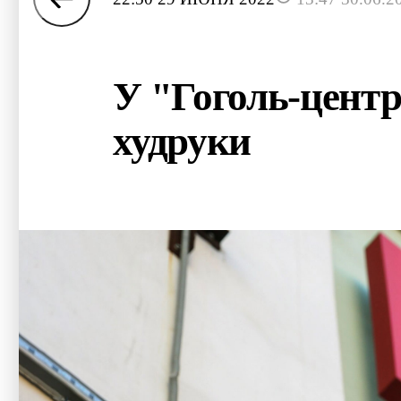
У "Гоголь-цент
худруки