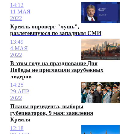
14:12
11 МАЯ
2022
Кремль опроверг "чушь",
разлетевшуюся по западным СМИ
13:49
4 МАЯ
2022
В этом году на празднование Дня
Победы не пригласили зарубежных
лидеров
14:25
29 АПР
2022
Планы президента, выборы
губернаторов, 9 мая: заявления
Кремля
12:18