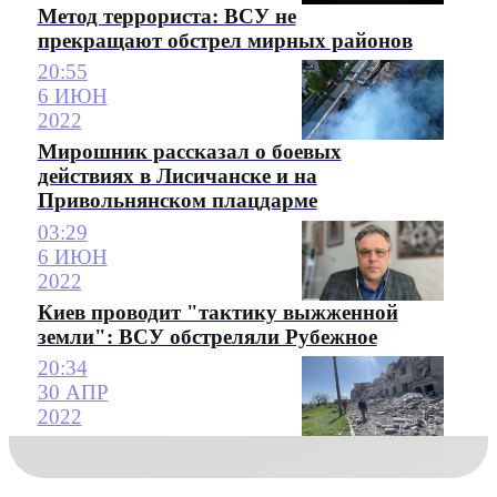
Метод террориста: ВСУ не
прекращают обстрел мирных районов
20:55
6 ИЮН
2022
Мирошник рассказал о боевых
действиях в Лисичанске и на
Привольнянском плацдарме
03:29
6 ИЮН
2022
Киев проводит "тактику выжженной
земли": ВСУ обстреляли Рубежное
20:34
30 АПР
2022