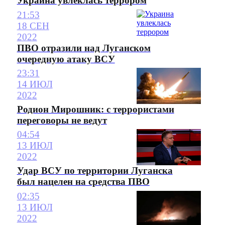
Украина увлеклась террором
21:53
18 СЕН
2022
ПВО отразили над Луганском
очередную атаку ВСУ
23:31
14 ИЮЛ
2022
Родион Мирошник: с террористами
переговоры не ведут
04:54
13 ИЮЛ
2022
Удар ВСУ по территории Луганска
был нацелен на средства ПВО
02:35
13 ИЮЛ
2022