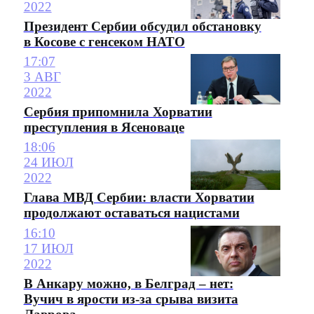
2022
Президент Сербии обсудил обстановку
в Косове с генсеком НАТО
17:07
3 АВГ
2022
Сербия припомнила Хорватии
преступления в Ясеноваце
18:06
24 ИЮЛ
2022
Глава МВД Сербии: власти Хорватии
продолжают оставаться нацистами
16:10
17 ИЮЛ
2022
В Анкару можно, в Белград – нет:
Вучич в ярости из-за срыва визита