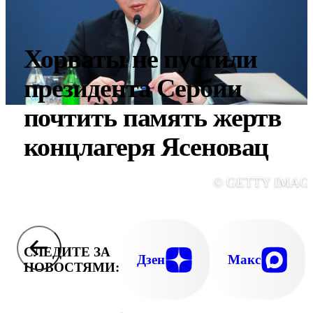
Хорваты не пустили
президента Сербии
почтить память жертв
концлагеря Ясеновац
© GETTY IMAG
СЛЕДИТЕ ЗА
Дзен
Макс
НОВОСТЯМИ: