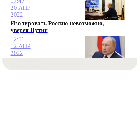
17:47
20 АПР
2022
Изолировать Россию невозможно,
уверен Путин
12:51
12 АПР
2022