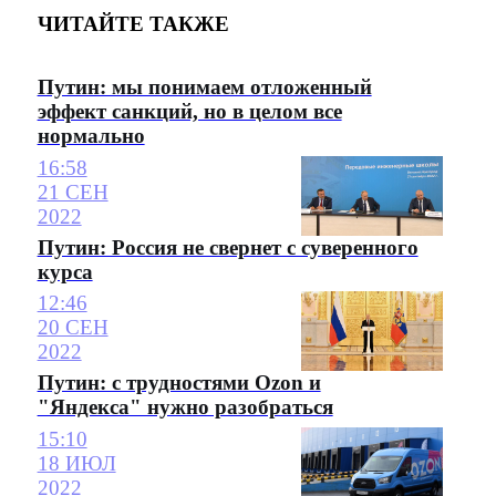
ЧИТАЙТЕ ТАКЖЕ
Путин: мы понимаем отложенный
эффект санкций, но в целом все
нормально
16:58
21 СЕН
2022
Путин: Россия не свернет с суверенного
курса
12:46
20 СЕН
2022
Путин: с трудностями Ozon и
"Яндекса" нужно разобраться
15:10
18 ИЮЛ
2022