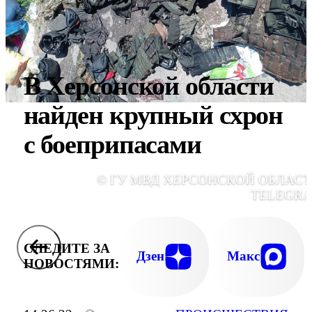
В Херсонской области
найден крупный схрон
с боеприпасами
© ГУ МВД ХЕРСОНСКОЙ ОБЛАСТ
TELEGR
СЛЕДИТЕ ЗА
Дзен
Макс
НОВОСТЯМИ: