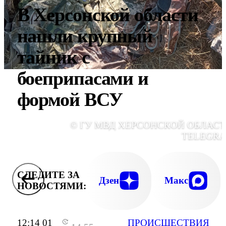
В Херсонской области
нашли крупный
тайник с
боеприпасами и
формой ВСУ
© ГУ МВД ХЕРСОНСКОЙ ОБЛАСТ
TELEGR
СЛЕДИТЕ ЗА
Дзен
Макс
НОВОСТЯМИ:
12:14 01
ПРОИСШЕСТВИЯ