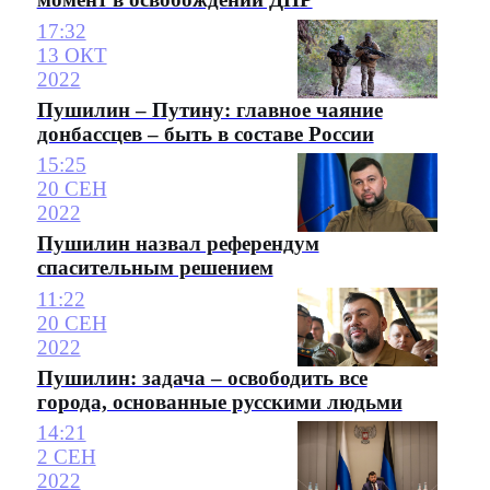
17:32
13 ОКТ
2022
Пушилин – Путину: главное чаяние
донбассцев – быть в составе России
15:25
20 СЕН
2022
Пушилин назвал референдум
спасительным решением
11:22
20 СЕН
2022
Пушилин: задача – освободить все
города, основанные русскими людьми
14:21
2 СЕН
2022