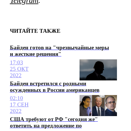
Telegram
.
ЧИТАЙТЕ ТАКЖЕ
Байден готов на "чрезвычайные меры
и жесткие решения"
17:03
25 ОКТ
2022
Байден встретился с родными
осужденных в России американцев
02:10
17 СЕН
2022
США требуют от РФ "сегодня же"
ответить на предложение по