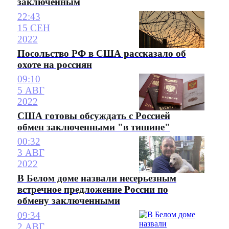
заключенным
22:43
15 СЕН
2022
Посольство РФ в США рассказало об
охоте на россиян
09:10
5 АВГ
2022
США готовы обсуждать с Россией
обмен заключенными "в тишине"
00:32
3 АВГ
2022
В Белом доме назвали несерьезным
встречное предложение России по
обмену заключенными
09:34
2 АВГ