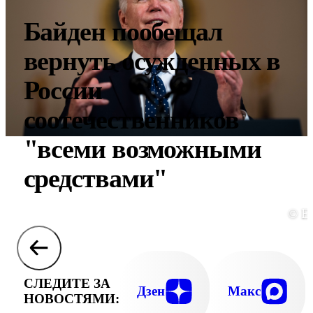
Байден пообещал
вернуть осужденных в
России
соотечественников
"всеми возможными
средствами"
© E
СЛЕДИТЕ ЗА
Дзен
Макс
НОВОСТЯМИ: