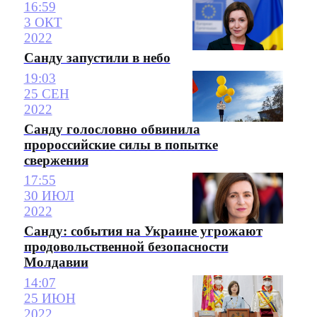
16:59
3 ОКТ
2022
Санду запустили в небо
19:03
25 СЕН
2022
Санду голословно обвинила
пророссийские силы в попытке
свержения
17:55
30 ИЮЛ
2022
Санду: события на Украине угрожают
продовольственной безопасности
Молдавии
14:07
25 ИЮН
2022