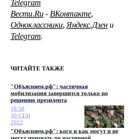
Telegram
Вести.Ru
‐
ВКонтакте
,
Одноклассники
,
Яндекс.Дзен
и
Telegram
.
ЧИТАЙТЕ ТАКЖЕ
"Объясняем.рф": частичная
мобилизация завершится только по
решению президента
18:58
30 СЕН
2022
"Объясняем.рф": кого и как могут и не
могут призвать по частичной