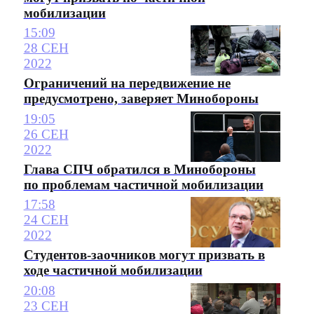
мобилизации
15:09
28 СЕН
2022
Ограничений на передвижение не
предусмотрено, заверяет Минобороны
19:05
26 СЕН
2022
Глава СПЧ обратился в Минобороны
по проблемам частичной мобилизации
17:58
24 СЕН
2022
Студентов-заочников могут призвать в
ходе частичной мобилизации
20:08
23 СЕН