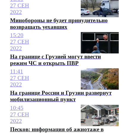
27 СЕН
2022
Минобороны не будет принудительно
возвращать уехавших
15:20
27 СЕН
2022
На границе с Грузией могут ввести
режим ЧС и открыть ПВР
11:41
27 СЕН
2022
На границе России и Грузии развернут
мобилизационный пункт
10:45
27 СЕН
2022
Песков: информация об ажиотаже в