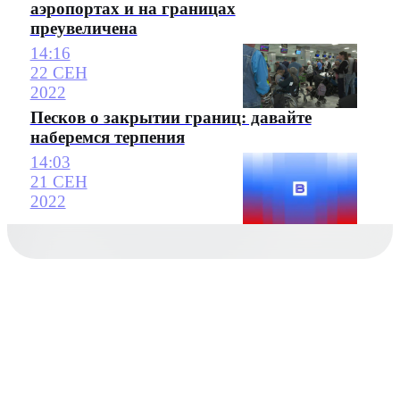
аэропортах и на границах
преувеличена
14:16
22 СЕН
2022
Песков о закрытии границ: давайте
наберемся терпения
14:03
21 СЕН
2022