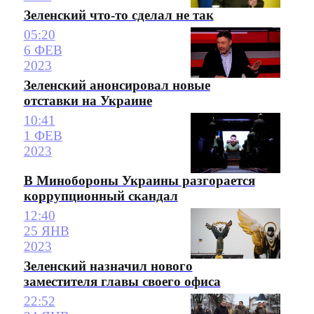
Зеленский что-то сделал не так
05:20
6 ФЕВ
2023
Зеленский анонсировал новые
отставки на Украине
10:41
1 ФЕВ
2023
В Минобороны Украины разгорается
коррупционный скандал
12:40
25 ЯНВ
2023
Зеленский назначил нового
заместителя главы своего офиса
22:52