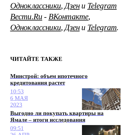
Одноклассники
,
Дзен
и
Telegram
Вести.Ru
‐
ВКонтакте
,
Одноклассники
,
Дзен
и
Telegram
.
ЧИТАЙТЕ ТАКЖЕ
Минстрой: объем ипотечного
кредитования растет
10:53
6 МАЯ
2023
Выгодно ли покупать квартиры на
Ямале – итоги исследования
09:51
26 АПР