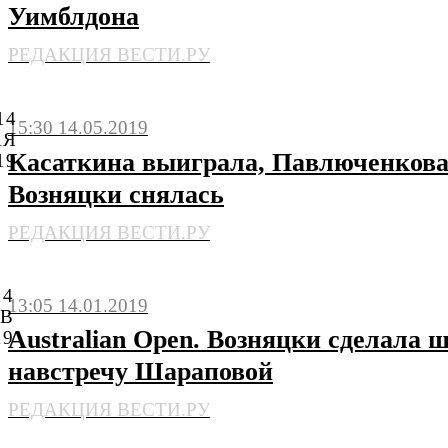
Уимблдона
РЕДАКЦИЯ ВЕСТИ.РУ
14
15:30 14.05.2019
АЯ
Касаткина выиграла, Павлюченкова
19
Возняцки снялась
РЕДАКЦИЯ ВЕСТИ.РУ
14
13:05 14.01.2019
НВ
Australian Open. Возняцки сделала 
19
навстречу Шараповой
РЕДАКЦИЯ ВЕСТИ.РУ