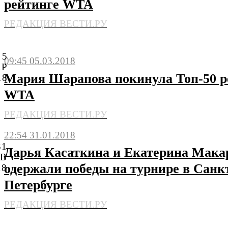
рейтинге WTA
РЕДАКЦИЯ ВЕСТИ.РУ
5
09:45 05.03.2018
АР
Мария Шарапова покинула Топ-50 р
18
WTA
РЕДАКЦИЯ ВЕСТИ.РУ
22:54 31.01.2018
31
Дарья Касаткина и Екатерина Мака
НВ
одержали победы на турнире в Санк
18
Петербурге
РЕДАКЦИЯ ВЕСТИ.РУ