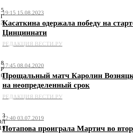
15
19:15 15.08.2023
ВГ
Касаткина одержала победу на старт
23
Цинциннати
РЕДАКЦИЯ ВЕСТИ.РУ
8
17:45 08.04.2020
ПР
Прощальный матч Каролин Возняцк
20
на неопределенный срок
РЕДАКЦИЯ ВЕСТИ.РУ
3
22:40 03.07.2019
ЮЛ
Потапова проиграла Мартич во втор
19