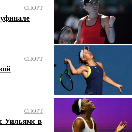
СПОРТ
луфинале
СПОРТ
вой
СПОРТ
с Уильямс в