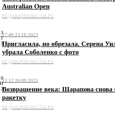
Australian Open
РЕДАКЦИЯ ВЕСТИ.РУ
23
17:49 23.10.2023
КТ
Пригласила, но обрезала. Серена У
23
убрала Соболенко с фото
РЕДАКЦИЯ ВЕСТИ.РУ
20
12:12 20.09.2023
ЕН
Возвращение века: Шарапова снова 
23
ракетку
РЕДАКЦИЯ ВЕСТИ.РУ