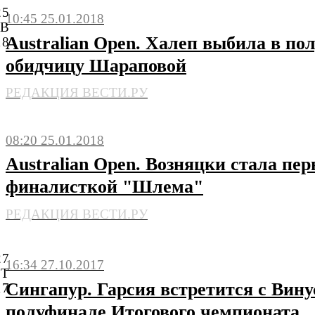
25
10:45 25.01.2018
НВ
Australian Open. Халеп выбила в по
18
обидчицу Шараповой
РЕДАКЦИЯ ВЕСТИ.РУ
08:20 25.01.2018
Australian Open. Возняцки стала пер
финалисткой "Шлема"
РЕДАКЦИЯ ВЕСТИ.РУ
27
16:34 27.10.2017
КТ
Сингапур. Гарсия встретится с Вину
17
полуфинале Итогового чемпионата