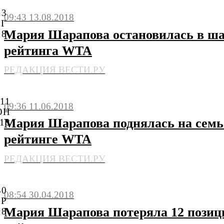
13
09:43 13.08.2018
ВГ
Мария Шарапова остановилась в шаг
18
рейтинга WTA
РЕДАКЦИЯ ВЕСТИ.РУ
11
09:36 11.06.2018
ЮН
Мария Шарапова поднялась на семь 
18
рейтинге WTA
РЕДАКЦИЯ ВЕСТИ.РУ
30
08:54 30.04.2018
ПР
Мария Шарапова потеряла 12 позиц
18