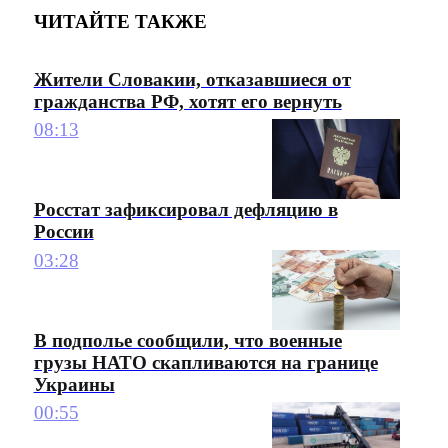
ЧИТАЙТЕ ТАКЖЕ
Жители Словакии, отказавшиеся от
гражданства РФ, хотят его вернуть
08:13
Росстат зафиксировал дефляцию в
России
03:28
В подполье сообщили, что военные
грузы НАТО скапливаются на границе
Украины
00:55