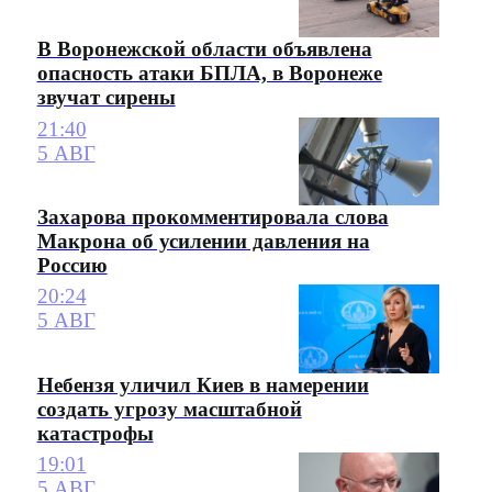
В Воронежской области объявлена
опасность атаки БПЛА, в Воронеже
звучат сирены
21:40
5 АВГ
Захарова прокомментировала слова
Макрона об усилении давления на
Россию
20:24
5 АВГ
Небензя уличил Киев в намерении
создать угрозу масштабной
катастрофы
19:01
5 АВГ