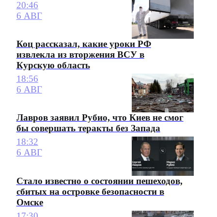
20:46
6 АВГ
Коц рассказал, какие уроки РФ
извлекла из вторжения ВСУ в
Курскую область
18:56
6 АВГ
Лавров заявил Рубио, что Киев не смог
бы совершать теракты без Запада
18:32
6 АВГ
Стало известно о состоянии пешеходов,
сбитых на островке безопасности в
Омске
17:30