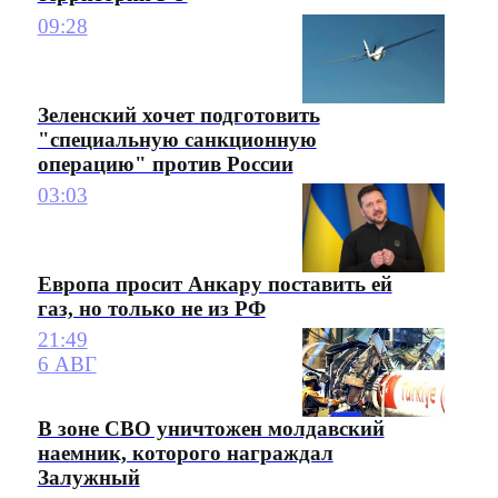
09:28
Зеленский хочет подготовить
"специальную санкционную
операцию" против России
03:03
Европа просит Анкару поставить ей
газ, но только не из РФ
21:49
6 АВГ
В зоне СВО уничтожен молдавский
наемник, которого награждал
Залужный