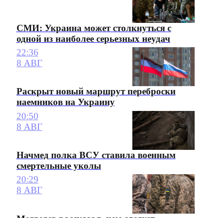
СМИ: Украина может столкнуться с
одной из наиболее серьезных неудач
22:36
8 АВГ
Раскрыт новый маршрут переброски
наемников на Украину
20:50
8 АВГ
Начмед полка ВСУ ставила военным
смертельные уколы
20:29
8 АВГ