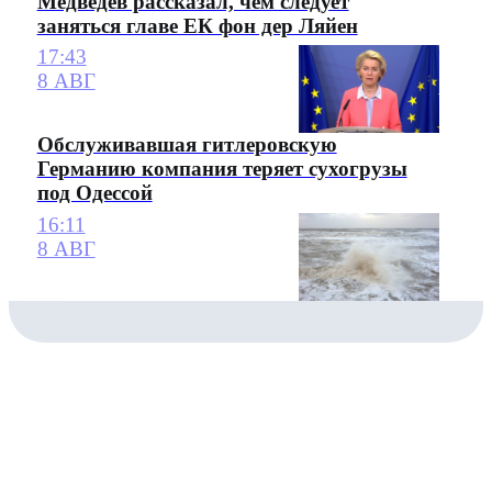
Медведев рассказал, чем следует
заняться главе ЕК фон дер Ляйен
17:43
8 АВГ
Обслуживавшая гитлеровскую
Германию компания теряет сухогрузы
под Одессой
16:11
8 АВГ