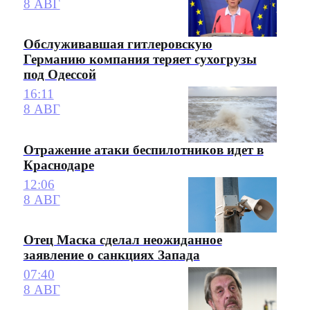
8 АВГ
Обслуживавшая гитлеровскую
Германию компания теряет сухогрузы
под Одессой
16:11
8 АВГ
Отражение атаки беспилотников идет в
Краснодаре
12:06
8 АВГ
Отец Маска сделал неожиданное
заявление о санкциях Запада
07:40
8 АВГ