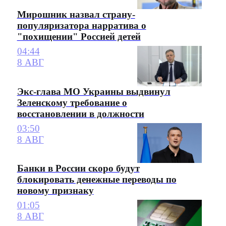
Мирошник назвал страну-
популяризатора нарратива о
"похищении" Россией детей
04:44
8 АВГ
Экс-глава МО Украины выдвинул
Зеленскому требование о
восстановлении в должности
03:50
8 АВГ
Банки в России скоро будут
блокировать денежные переводы по
новому признаку
01:05
8 АВГ