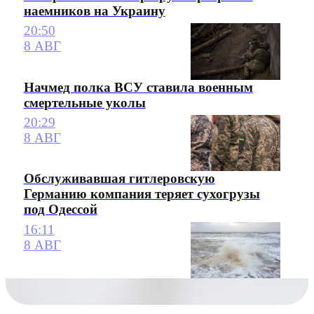
наемников на Украину
20:50
8 АВГ
Начмед полка ВСУ ставила военным
смертельные уколы
20:29
8 АВГ
Обслуживавшая гитлеровскую
Германию компания теряет сухогрузы
под Одессой
16:11
8 АВГ