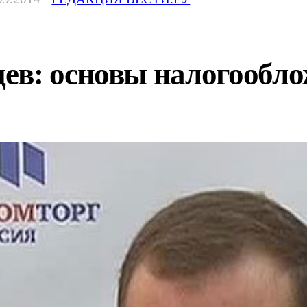
в: основы налогооблож