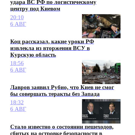
удара ВС РФ по логистическому
центру под Киевом
20:10
6 АВГ
Коц рассказал, какие уроки РФ
извлекла из вторжения ВСУ в
Курскую область
18:56
6 АВГ
Лавров заявил Рубио, что Киев не смог
бы совершать теракты без Запада
18:32
6 АВГ
Стало известно о состоянии пешеходов,
сбитых на островке безопасности в