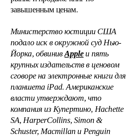
завышенным ценам.
Министерство юстиции США
подало иск в окружной суд Нью-
Йорка, обвинив
Apple
и пять
крупных издательств в ценовом
сговоре на электронные книги для
планшета
iPad
. Американские
власти утверждают, что
компания из Купертино,
Hachette
SA
,
HarperCollins
,
Simon
&
Schuster
,
Macmillan
и
Penguin