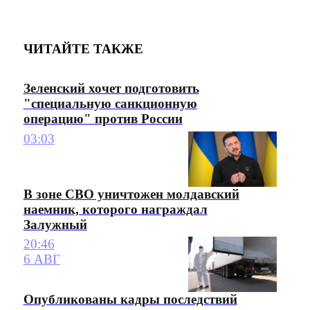
ЧИТАЙТЕ ТАКЖЕ
Зеленский хочет подготовить
"специальную санкционную
операцию" против России
03:03
В зоне СВО уничтожен молдавский
наемник, которого награждал
Залужный
20:46
6 АВГ
Опубликованы кадры последствий