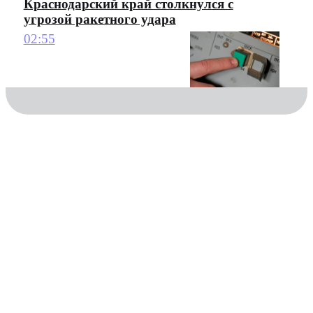
Краснодарский край столкнулся с
угрозой ракетного удара
02:55