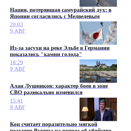
Нация, потерявшая самурайский дух: в
Японии согласились с Медведевым
20:03
9 АВГ
Из-за засухи на реке Эльбе в Германии
показались "камни голода"
18:29
9 АВГ
Алан Лушников: характер боев в зоне
СВО радикально изменился
15:41
9 АВГ
Коц считает поразительно мягкой
реакцию Вучича на вопрос об убийстве