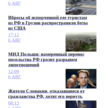
6 АВГ
Вбросы об испорченной еде туристам
из РФ в Грузии распространяли боты
из США
17:12
6 АВГ
МИД Польши: намеренный перенос
посольства РФ грозит разрывом
дипотношений
12:09
6 АВГ
Жители Словакии, отказавшиеся от
гражданства РФ, хотят его вернуть
08:13