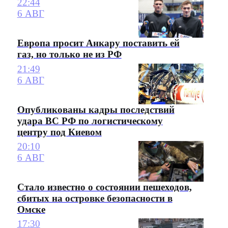
22:44
6 АВГ
Европа просит Анкару поставить ей
газ, но только не из РФ
21:49
6 АВГ
Опубликованы кадры последствий
удара ВС РФ по логистическому
центру под Киевом
20:10
6 АВГ
Стало известно о состоянии пешеходов,
сбитых на островке безопасности в
Омске
17:30