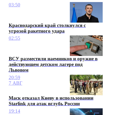
03:50
Краснодарский край столкнулся с
угрозой ракетного удара
02:55
ВСУ разместили наемников и оружие в
действующем детском лагере под
Львовом
20:59
7 АВГ
Маск отказал Киеву в использовании
Starlink для атак вглубь России
19:14