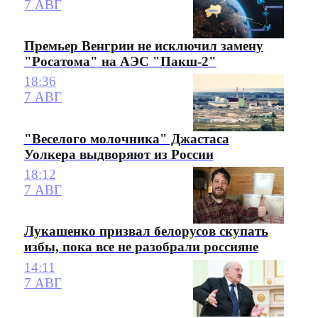
7 АВГ
Премьер Венгрии не исключил замену
"Росатома" на АЭС "Пакш-2"
18:36
7 АВГ
"Веселого молочника" Джастаса
Уолкера выдворяют из России
18:12
7 АВГ
Лукашенко призвал белорусов скупать
избы, пока все не разобрали россияне
14:11
7 АВГ