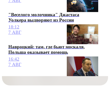
7 АВГ
"Веселого молочника" Джастаса
Уолкера выдворяют из России
18:12
7 АВГ
Навроцкий: там, где бьют москаля,
Польша оказывает помощь
16:42
7 АВГ