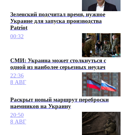
Зеленский подсчитал время, нужное
Украине для запуска производства
Patriot
00:32
СМИ: Украина может столкнуться с
одной из наиболее серьезных неудач
22:36
8 АВГ
Раскрыт новый маршрут переброски
наемников на Украину
20:50
8 АВГ