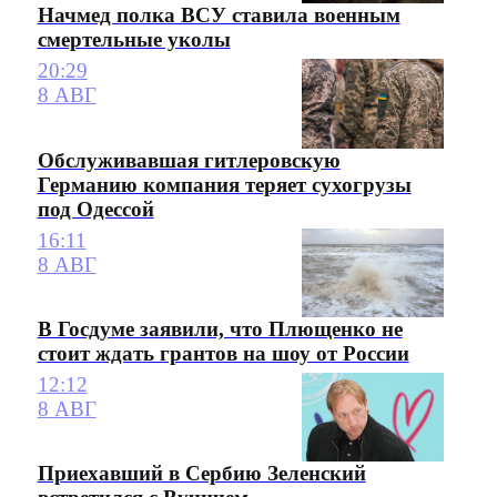
Начмед полка ВСУ ставила военным
смертельные уколы
20:29
8 АВГ
Обслуживавшая гитлеровскую
Германию компания теряет сухогрузы
под Одессой
16:11
8 АВГ
В Госдуме заявили, что Плющенко не
стоит ждать грантов на шоу от России
12:12
8 АВГ
Приехавший в Сербию Зеленский