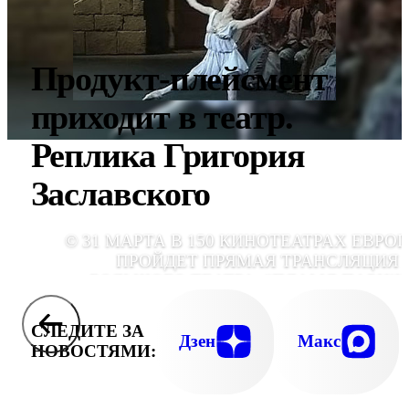
Продукт-плейсмент
приходит в театр.
Реплика Григория
Заславского
© 31 МАРТА В 150 КИНОТЕАТРАХ ЕВРО
ПРОЙДЕТ ПРЯМАЯ ТРАНСЛЯЦИЯ 
БОЛЬШОГО ТЕАТРА. "ПЛАМЯ ПАРИЖ
БОРИСА АСАФЬЕВА, ПОСТАВЛЕННОЕ В 19
ГОДУ К 15-ЛЕТИЮ ОКТЯБРЬСК
СЛЕДИТЕ ЗА
РЕВОЛЮЦИИ, УВИДЯТ В САМОМ ПАРИ
Дзен
Макс
НОВОСТЯМИ: