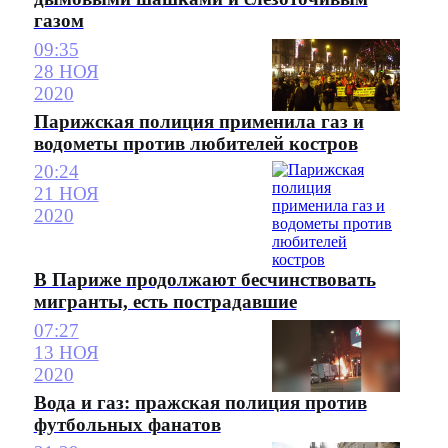
газом
09:35
28 НОЯ
2020
Парижская полиция применила газ и
водометы против любителей костров
20:24
21 НОЯ
2020
В Париже продолжают бесчинствовать
мигранты, есть пострадавшие
07:27
13 НОЯ
2020
Вода и газ: пражская полиция против
футбольных фанатов