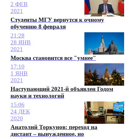
2 ФЕВ
2021
Студенты МГУ вернутся к очному
обучению 8 февраля
21:28
28 ЯНВ
2021
Москва становится все "умнее"
17:10
1 ЯНВ
2021
Наступающий 2021-й объявлен Годом
науки и технологий
15:06
24 ДЕК
2020
Анатолий Торкунов: переход на
дистант – вынужденное, но