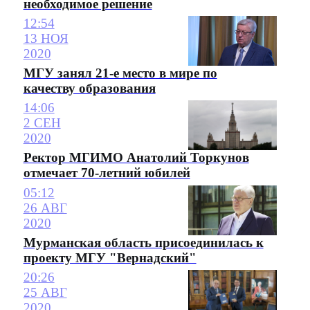
необходимое решение
12:54
13 НОЯ
2020
МГУ занял 21-е место в мире по
качеству образования
14:06
2 СЕН
2020
Ректор МГИМО Анатолий Торкунов
отмечает 70-летний юбилей
05:12
26 АВГ
2020
Мурманская область присоединилась к
проекту МГУ "Вернадский"
20:26
25 АВГ
2020