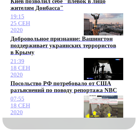
Киев позволил себе "плевок в лицо
жителям Донбасса"
19:15
25 СЕН
2020
Добровольное признание: Вашингтон
поддерживает украинских террористов
в Крыму
21:39
18 СЕН
2020
Посольство РФ потребовало от США
разъяснений по поводу репортажа NBC
07:55
18 СЕН
2020