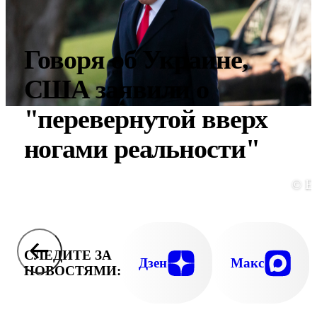
Говоря об Украине,
США заявили о
"перевернутой вверх
ногами реальности"
© E
СЛЕДИТЕ ЗА
Дзен
Макс
НОВОСТЯМИ: