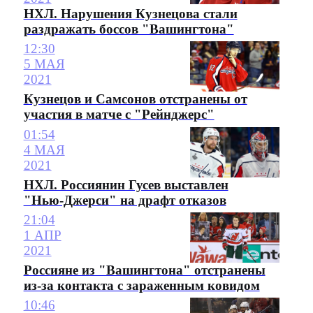
НХЛ. Нарушения Кузнецова стали
раздражать боссов "Вашингтона"
12:30
5 МАЯ
2021
Кузнецов и Самсонов отстранены от
участия в матче с "Рейнджерс"
01:54
4 МАЯ
2021
НХЛ. Россиянин Гусев выставлен
"Нью-Джерси" на драфт отказов
21:04
1 АПР
2021
Россияне из "Вашингтона" отстранены
из-за контакта с зараженным ковидом
10:46