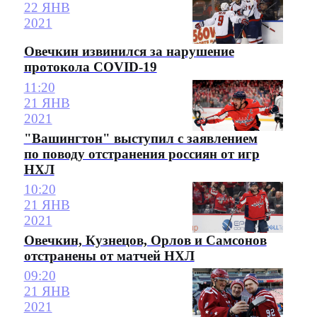
22 ЯНВ
2021
Овечкин извинился за нарушение
протокола COVID-19
11:20
21 ЯНВ
2021
"Вашингтон" выступил с заявлением
по поводу отстранения россиян от игр
НХЛ
10:20
21 ЯНВ
2021
Овечкин, Кузнецов, Орлов и Самсонов
отстранены от матчей НХЛ
09:20
21 ЯНВ
2021