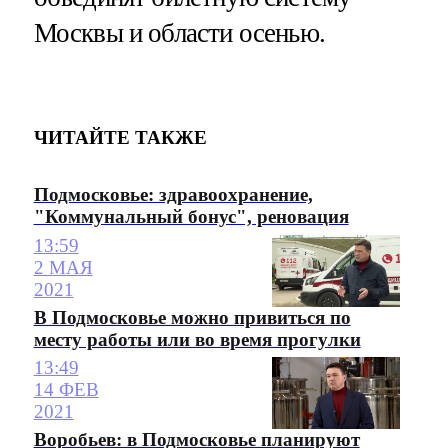
Москвы и области осенью.
ЧИТАЙТЕ ТАКЖЕ
Подмосковье: здравоохранение,
"Коммунальный бонус", реновация
13:59
2 МАЯ
2021
В Подмосковье можно привиться по
месту работы или во время прогулки
13:49
14 ФЕВ
2021
Воробьев: в Подмосковье планируют