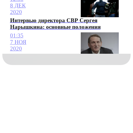
8 ДЕК
2020
Интервью директора СВР Сергея
Нарышкина: основные положения
01:35
7 НОЯ
2020