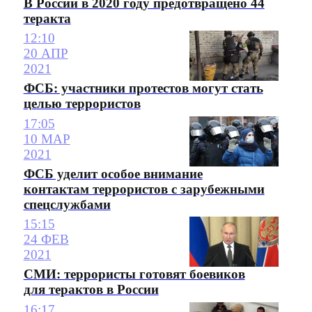
В России в 2020 году предотвращено 44
теракта
12:10
20 АПР
2021
ФСБ: участники протестов могут стать
целью террористов
17:05
10 МАР
2021
ФСБ уделит особое внимание
контактам террористов с зарубежными
спецслужбами
15:15
24 ФЕВ
2021
СМИ: террористы готовят боевиков
для терактов в России
16:17