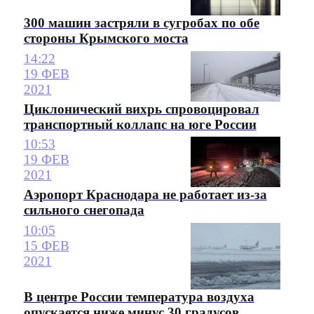
300 машин застряли в сугробах по обе
стороны Крымского моста
14:22
19 ФЕВ
2021
Циклонический вихрь спровоцировал
транспортный коллапс на юге России
10:53
19 ФЕВ
2021
Аэропорт Краснодара не работает из-за
сильного снегопада
10:05
15 ФЕВ
2021
В центре России температура воздуха
опускается ниже минус 30 градусов