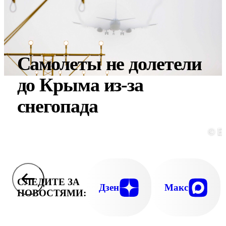
Самолеты не долетели
до Крыма из-за
снегопада
© E
СЛЕДИТЕ ЗА
Дзен
Макс
НОВОСТЯМИ: