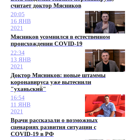
считает доктор Мясников
20:05
16 ЯНВ
2021
Мясников усомнился в естественном
происхождении COVID-19
22:34
13 ЯНВ
2021
Доктор Мясников: новые штаммы
коронавируса уже вытеснили
"уханьский"
16:54
11 ЯНВ
2021
Врачи рассказали о возможных
сценариях развития ситуации с
COVID-19 в РФ