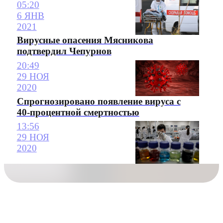
05:20
6 ЯНВ
2021
Вирусные опасения Мясникова
подтвердил Чепурнов
20:49
29 НОЯ
2020
Спрогнозировано появление вируса с
40-процентной смертностью
13:56
29 НОЯ
2020