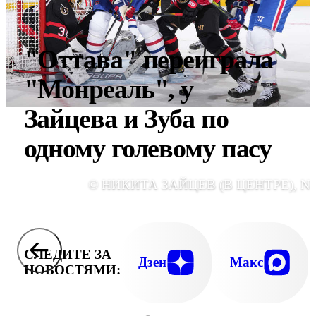
"Оттава" переиграла
"Монреаль", у
Зайцева и Зуба по
одному голевому пасу
© НИКИТА ЗАЙЦЕВ (В ЦЕНТРЕ), N
СЛЕДИТЕ ЗА
Дзен
Макс
НОВОСТЯМИ: