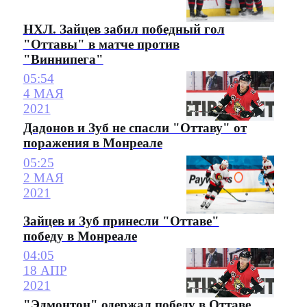
НХЛ. Зайцев забил победный гол
"Оттавы" в матче против
"Виннипега"
05:54
4 МАЯ
2021
Дадонов и Зуб не спасли "Оттаву" от
поражения в Монреале
05:25
2 МАЯ
2021
Зайцев и Зуб принесли "Оттаве"
победу в Монреале
04:05
18 АПР
2021
"Эдмонтон" одержал победу в Оттаве