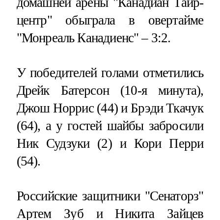
домашней арены "Канадиан Тайр-
центр" обыграла в овертайме
"Монреаль Канадиенс" – 3:2.
У победителей голами отметились
Дрейк Батерсон (10-я минута),
Джош Норрис (44) и Брэди Ткачук
(64), а у гостей шайбы забросили
Ник Судзуки (2) и Кори Перри
(54).
Российские защитники "Сенаторз"
Артем Зуб и Никита Зайцев