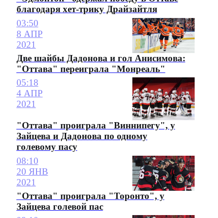
благодаря хет-трику Драйзайтля
03:50
8 АПР
2021
Две шайбы Дадонова и гол Анисимова:
"Оттава" переиграла "Монреаль"
05:18
4 АПР
2021
"Оттава" проиграла "Виннипегу", у
Зайцева и Дадонова по одному
голевому пасу
08:10
20 ЯНВ
2021
"Оттава" проиграла "Торонто", у
Зайцева голевой пас