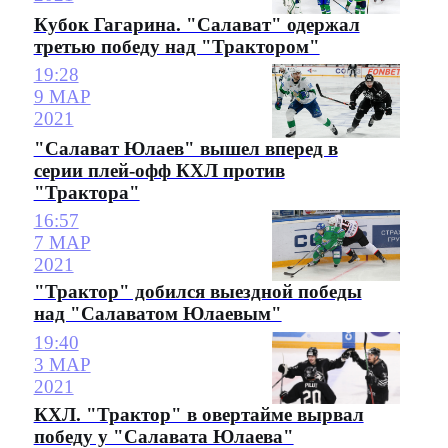
Кубок Гагарина. "Салават" одержал
третью победу над "Трактором"
19:28
9 МАР
2021
"Салават Юлаев" вышел вперед в
серии плей-офф КХЛ против
"Трактора"
16:57
7 МАР
2021
"Трактор" добился выездной победы
над "Салаватом Юлаевым"
19:40
3 МАР
2021
КХЛ. "Трактор" в овертайме вырвал
победу у "Салавата Юлаева"