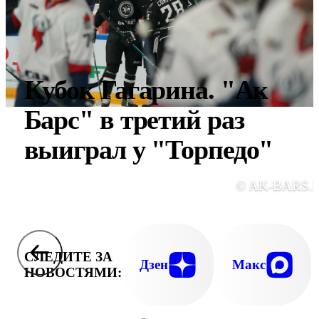
Кубок Гагарина. "Ак
Барс" в третий раз
выиграл у "Торпедо"
© AK-BARS.
СЛЕДИТЕ ЗА
Дзен
Макс
НОВОСТЯМИ: