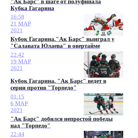
"Ак Барс" в шаге от полуфинала
Кубка Гагарина
16:58
21 МАР
2021
Кубок Гагарина."Ак Барс" выиграл у
"Салавата Юлаева" в овертайме
22:42
19 МАР
2021
Кубок Гагарина. "Ак Барс" ведет в
серии против "Торпедо"
01:15
6 МАР
2021
"Ак Барс" добился непростой победы
над "Торпедо"
22:44