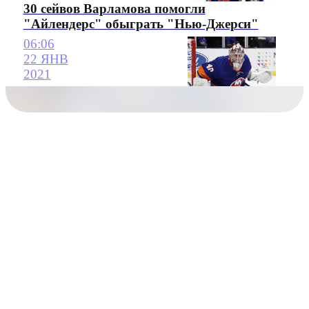
30 сейвов Варламова помогли
"Айлендерс" обыграть "Нью-Джерси"
06:06
22 ЯНВ
2021