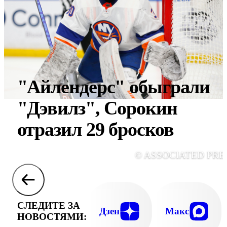
"Айлендерс" обыграли
"Дэвилз", Сорокин
отразил 29 бросков
© ASSOCIATED PRE
СЛЕДИТЕ ЗА
Дзен
Макс
НОВОСТЯМИ: