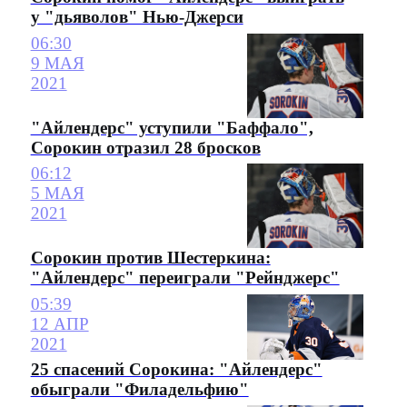
у "дьяволов" Нью-Джерси
06:30
9 МАЯ
2021
"Айлендерс" уступили "Баффало",
Сорокин отразил 28 бросков
06:12
5 МАЯ
2021
Сорокин против Шестеркина:
"Айлендерс" переиграли "Рейнджерс"
05:39
12 АПР
2021
25 спасений Сорокина: "Айлендерс"
обыграли "Филадельфию"