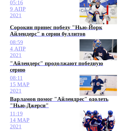
05:16
9 АПР
2021
Сорокин принес победу "Нью-Йорк
Айлендерс" в серии буллитов
08:59
4 АПР
2021
"Айлендерс" продолжают победную
серию
08:11
15 МАР
2021
Варламов помог "Айлендрес" одолеть
"Нью-Джерси"
11:19
14 МАР
2021