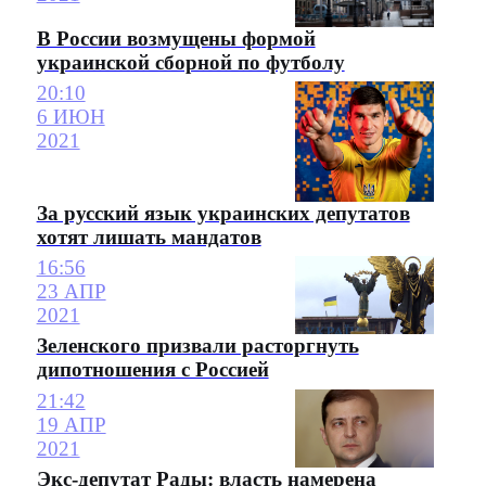
В России возмущены формой
украинской сборной по футболу
20:10
6 ИЮН
2021
За русский язык украинских депутатов
хотят лишать мандатов
16:56
23 АПР
2021
Зеленского призвали расторгнуть
дипотношения с Россией
21:42
19 АПР
2021
Экс-депутат Рады: власть намерена