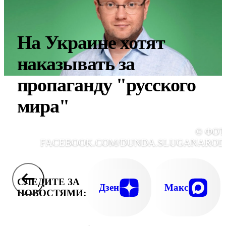
На Украине хотят
наказывать за
пропаганду "русского
мира"
© ФОТ
FACEBOOK.COM/DUNDA.SLUGANAROD
СЛЕДИТЕ ЗА
Дзен
Макс
НОВОСТЯМИ: