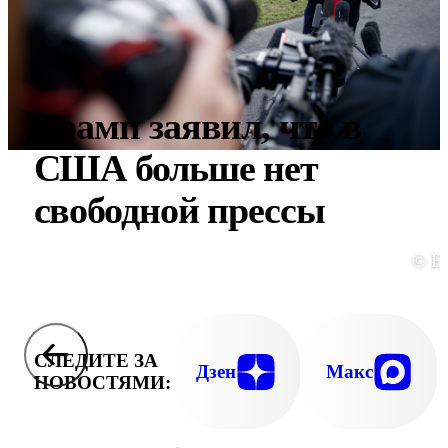
Трамп заявил, что в
США больше нет
свободной прессы
© E
СЛЕДИТЕ ЗА
Дзен
Макс
НОВОСТЯМИ: