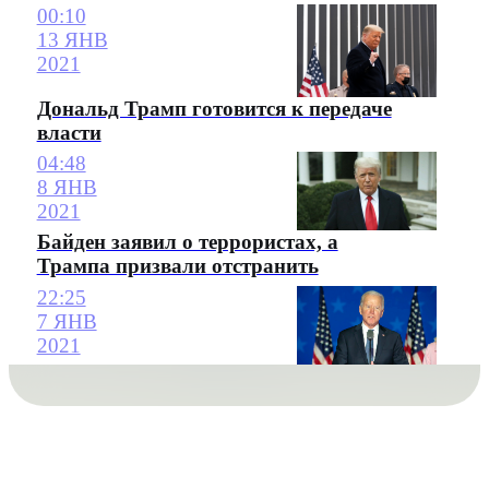
00:10
13 ЯНВ
2021
Дональд Трамп готовится к передаче
власти
04:48
8 ЯНВ
2021
Байден заявил о террористах, а
Трампа призвали отстранить
22:25
7 ЯНВ
2021