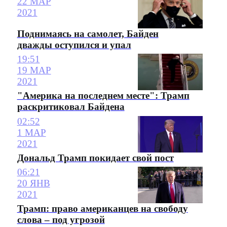
22 МАР
2021
Поднимаясь на самолет, Байден
дважды оступился и упал
19:51
19 МАР
2021
"Америка на последнем месте": Трамп
раскритиковал Байдена
02:52
1 МАР
2021
Дональд Трамп покидает свой пост
06:21
20 ЯНВ
2021
Трамп: право американцев на свободу
слова – под угрозой