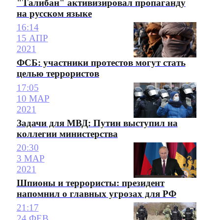
"Талибан" активизировал пропаганду
на русском языке
16:14
15 АПР
2021
ФСБ: участники протестов могут стать
целью террористов
17:05
10 МАР
2021
Задачи для МВД: Путин выступил на
коллегии министерства
20:30
3 МАР
2021
Шпионы и террористы: президент
напомнил о главных угрозах для РФ
21:17
24 ФЕВ