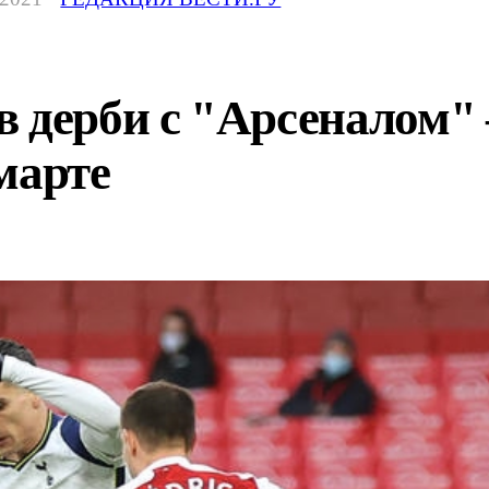
 дерби с "Арсеналом" 
марте