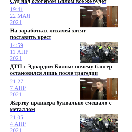
Суд над блогером Билом все же будет
19:41
22 МАЯ
2021
На заработках лихачей хотят
поставить крест
14:59
11 АПР
2021
ДТП с Эдвардом Билом: почему блогер
остановился лишь после трагедии
21:27
7 АПР
2021
Жертву пранкера буквально смешало с
металлом
21:05
4 АПР
2021