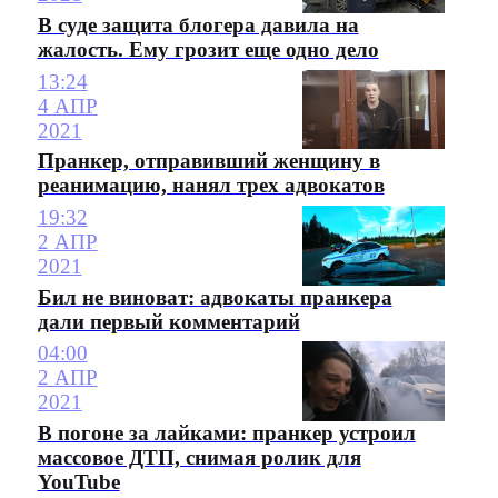
В суде защита блогера давила на
жалость. Ему грозит еще одно дело
13:24
4 АПР
2021
Пранкер, отправивший женщину в
реанимацию, нанял трех адвокатов
19:32
2 АПР
2021
Бил не виноват: адвокаты пранкера
дали первый комментарий
04:00
2 АПР
2021
В погоне за лайками: пранкер устроил
массовое ДТП, снимая ролик для
YouTube