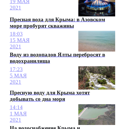
19 МАЯ
2021
Пресная вода для Крыма: в Азовском
море пробурят скважины
18:03
15 МАЯ
2021
Воду из водопадов Ялты перебросят в
водохранилища
17:23
5 МАЯ
2021
Пресную воду для Крыма хотят
добывать со дна моря
14:14
1 МАЯ
2021
На водоснабжение Крыма и