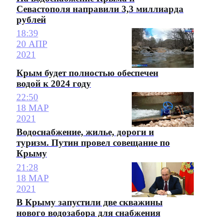
Севастополя направили 3,3 миллиарда
рублей
18:39
20 АПР
2021
Крым будет полностью обеспечен
водой к 2024 году
22:50
18 МАР
2021
Водоснабжение, жилье, дороги и
туризм. Путин провел совещание по
Крыму
21:28
18 МАР
2021
В Крыму запустили две скважины
нового водозабора для снабжения